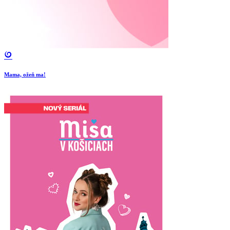
Mama, ožeň ma!