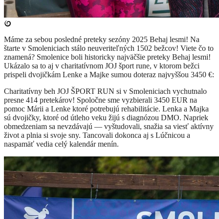
Máme za sebou posledné preteky sezóny 2025 Behaj lesmi! Na
štarte v Smoleniciach stálo neuveriteľných 1502 bežcov! Viete čo to
znamená? Smolenice boli historicky najväčšie preteky Behaj lesmi!
Ukázalo sa to aj v charitatívnom JOJ šport rune, v ktorom bežci
prispeli dvojičkám Lenke a Majke sumou doteraz najvyššou 3450 €:
C
haritatívny beh JOJ ŠPORT RUN si v Smoleniciach vychutnalo
presne 414
pretekárov!
Spoločne sme vyzbierali
3450 EUR na
pomoc
Márii a Lenke ktoré potrebujú rehabilitácie. Lenka a Majka
sú dvojičky, ktoré od útleho veku žijú s diagnózou DMO. Napriek
obmedzeniam sa nevzdávajú — vyštudovali, snažia sa viesť aktívny
život a plnia si svoje sny. Tancovali dokonca aj s Lúčnicou a
naspamäť vedia celý kalendár menín.