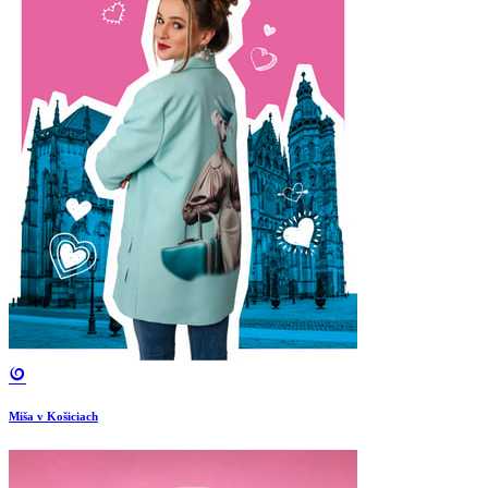
Miša v Košiciach