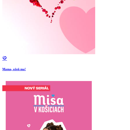
Mama, ožeň ma!