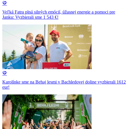
Veľká Fatra plná silných emócií, úžasnej energie a pomoci pre
Janku: Vyzbierali sme 1 543 €!
Karolínke sme na Behaj lesmi v Bachledovej doline vyzbierali 1612
eur!