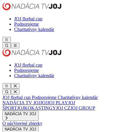
JOJ florbal cup
Podporujeme
Charitatívny kalendár
JOJ florbal cup
Podporujeme
Charitatívny kalendár
JOJ florbal cup
Podporujeme
Charitatívny kalendár
NADÁCIA TV JOJ
JOJ
JOJ PLAY
JOJ
ŠPORT
JOJKO
KASTINGY
JOJ CZ
JOJ GROUP
NADÁCIA TV JOJ
O nás
Verejné zbierky
NADÁCIA TV JOJ