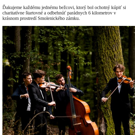
Ďakujeme každému jednému bežcovi, ktorý bol ochotný kúpiť si
charitatívne štartovné a odbehnúť parádnych 6 kilometrov v
krásnom prostredí Smolenického zámku.