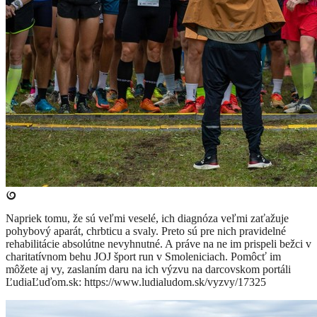
Napriek tomu, že sú veľmi veselé, ich diagnóza veľmi zaťažuje
pohybový aparát, chrbticu a svaly. Preto sú pre nich pravidelné
rehabilitácie absolútne nevyhnutné. A práve na ne im prispeli bežci v
charitatívnom behu JOJ šport run v Smoleniciach. Pomôcť im
môžete aj vy, zaslaním daru na ich výzvu na darcovskom portáli
ĽudiaĽuďom.sk: https://www.ludialudom.sk/vyzvy/17325