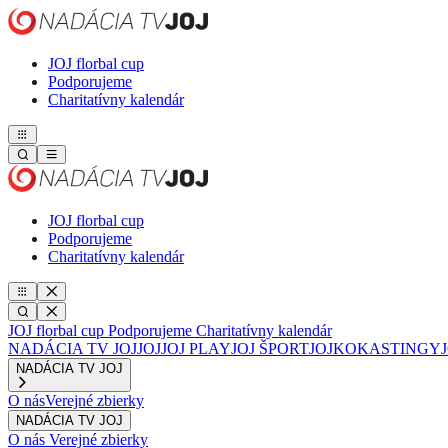
JOJ florbal cup
Podporujeme
Charitatívny kalendár
JOJ florbal cup
Podporujeme
Charitatívny kalendár
JOJ florbal cup
Podporujeme
Charitatívny kalendár
NADÁCIA TV JOJ
JOJ
JOJ PLAY
JOJ ŠPORT
JOJKO
KASTINGY
NADÁCIA TV JOJ
O nás
Verejné zbierky
NADÁCIA TV JOJ
O nás
Verejné zbierky