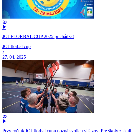
Mama, ožeň ma!