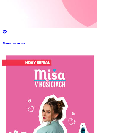
Mama, ožeň ma!