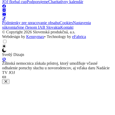
JOJ florbal cup
Podporujeme
Charitatívny kalendár
Podmienky pre spracovanie obsahu
Cookies
Nastavenia
súkromia
Sme členom IAB Slovakia
Kontakt
© Copyright 2026 Slovenská produkčná, a.s.
Webdesign by
Kennymax
•
Technology by
eFabrica
Svetlý Dizajn
Žilinská nemocnica získala prístroj, ktorý umožňuje včasné
odhalenie poruchy sluchu u novorodencov, aj vďaka daru Nadácie
TV JOJ