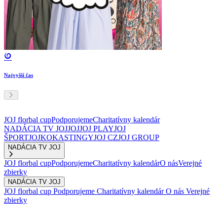
Najvyšší čas
JOJ florbal cup
Podporujeme
Charitatívny kalendár
NADÁCIA TV JOJ
JOJ
JOJ PLAY
JOJ
ŠPORT
JOJKO
KASTINGY
JOJ CZ
JOJ GROUP
NADÁCIA TV JOJ
JOJ florbal cup
Podporujeme
Charitatívny kalendár
O nás
Verejné
zbierky
NADÁCIA TV JOJ
JOJ florbal cup
Podporujeme
Charitatívny kalendár
O nás
Verejné
zbierky