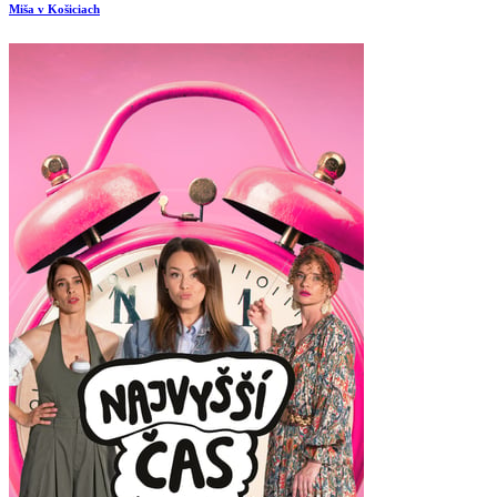
Miša v Košiciach