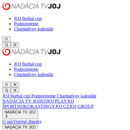
JOJ florbal cup
Podporujeme
Charitatívny kalendár
JOJ florbal cup
Podporujeme
Charitatívny kalendár
JOJ florbal cup
Podporujeme
Charitatívny kalendár
NADÁCIA TV JOJ
JOJ
JOJ PLAY
JOJ
ŠPORT
JOJKO
KASTINGY
JOJ CZ
JOJ GROUP
NADÁCIA TV JOJ
O nás
Verejné zbierky
NADÁCIA TV JOJ