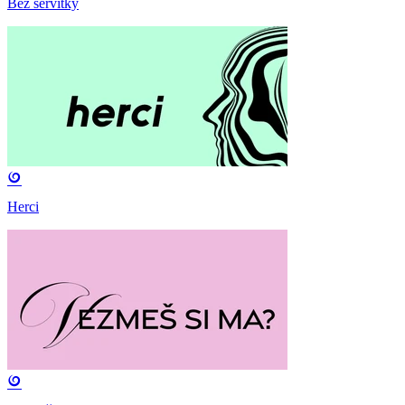
Bez servítky
Herci