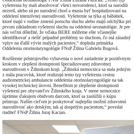
vyšetrenia by mali absolvovať všetci novorodenci, ktorí sa narodili
nezrelí, alebo sú po narodení chorí a musia byť hospitalizovaní na
oddelení intenzívnej starostlivosti. Vyšetrenie sa týka aj bábätiek,
ktoré majú v rodine zistenú poruchu sluchu alebo majú odchýlku pri
prvom základnom vyšetrení sluchu na oddelení neonatológie. Je pre
nás veľmi dôležité, že vďaka BERE môžeme ešte včasnejšie
identifikovať a riešiť prípadné problémy so sluchom, čo má zásadný
vplyv na ďalší vývin malých pacientov,“ doplnila primárka
Oddelenia otorinolaryngológie FNsP Žilina Gabriela Bugová.
Rozšírenie prístrojového vybavenia o nové zariadenie je pozitívnym
krokom v zlepšení dostupnosti špecializovanej zdravotnej
starostlivosti v Žilinskom kraji. „Žilinská nemocnica sa stala jedným
z mála pracovísk, ktoré realizujú tento typ vyšetrenia cestou
audiometrickej ambulancie oddelenia otorinolaryngológie na tak
vysokej technickej úrovni. Benefitom je zlepšenie dostupnosti
vyšetrení pre obyvateľov Žilinského kraja. V mene nemocnice
úprimne ďakujem obidvom darcom, ktorí sa zaslúžili o kúpu
prístroja. Naším cieľom je poskytovať najlepšiu možnú zdravotnú
starostlivosť ako detským, tak aj dospelým pacientom,“ povedal
riaditeľ FNsP Žilina Juraj Kacian.