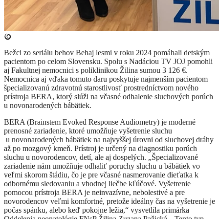
Bežci zo seriálu behov Behaj lesmi v roku 2024 pomáhali detským
pacientom po celom Slovensku. Spolu s Nadáciou TV JOJ pomohli
aj Fakultnej nemocnici s poliklinikou Žilina sumou 3 126 €.
Nemocnica aj vďaka tomuto daru poskytuje najmenším pacientom
špecializovanú zdravotnú starostlivosť prostredníctvom nového
prístroja BERA, ktorý slúži na včasné odhalenie sluchových porúch
u novonarodených bábätiek.
BERA (Brainstem Evoked Response Audiometry) je moderné
prenosné zariadenie, ktoré umožňuje vyšetrenie sluchu
u novonarodených bábätiek na najvyššej úrovni od sluchovej dráhy
až po mozgový kmeň. Prístroj je určený na diagnostiku porúch
sluchu u novorodencov, detí, ale aj dospelých. „Špecializované
zariadenie nám umožňuje odhaliť poruchy sluchu u bábätiek vo
veľmi skorom štádiu, čo je pre včasné nasmerovanie dieťatka k
odbornému sledovaniu a vhodnej liečbe kľúčové. Vyšetrenie
pomocou prístroja BERA je neinvazívne, nebolestivé a pre
novorodencov veľmi komfortné, pretože ideálny čas na vyšetrenie je
počas spánku, alebo keď pokojne ležia,“ vysvetlila primárka
Oddelenia neonatológie FNsP Žilina Zuzana Pažická. „Tento typ