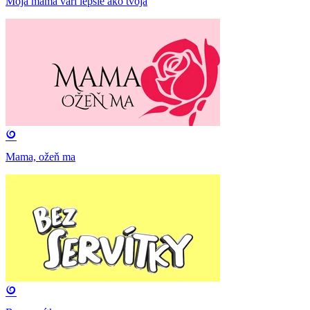
Moja mama varí lepšie ako tvoja
Mama, ožeň ma