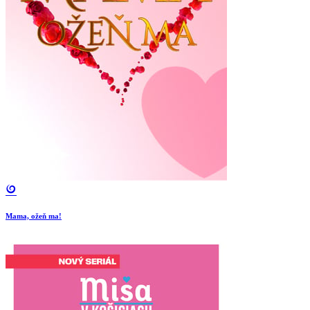
Mama, ožeň ma!