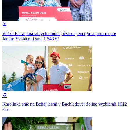
Veľká Fatra plná silných emócií, úžasnej energie a pomoci pre
Janku: Vyzbierali sme 1 543 €!
Karolínke sme na Behaj lesmi v Bachledovej doline vyzbierali 1612
eur!