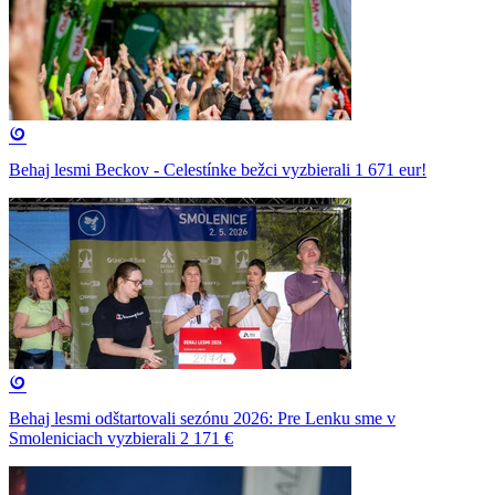
Behaj lesmi Beckov - Celestínke bežci vyzbierali 1 671 eur!
Behaj lesmi odštartovali sezónu 2026: Pre Lenku sme v
Smoleniciach vyzbierali 2 171 €