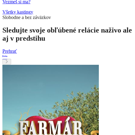
Vezmeš si ma?
Všetky kastingy
Slobodne a bez záväzkov
Sledujte svoje obľúbené relácie naživo ale
aj v predstihu
Prehrať