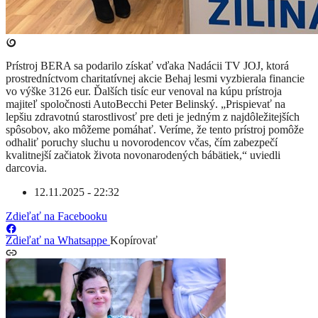
Prístroj BERA sa podarilo získať vďaka Nadácii TV JOJ, ktorá
prostredníctvom charitatívnej akcie Behaj lesmi vyzbierala financie
vo výške 3126 eur. Ďalších tisíc eur venoval na kúpu prístroja
majiteľ spoločnosti AutoBecchi Peter Belinský. „Prispievať na
lepšiu zdravotnú starostlivosť pre deti je jedným z najdôležitejších
spôsobov, ako môžeme pomáhať. Veríme, že tento prístroj pomôže
odhaliť poruchy sluchu u novorodencov včas, čím zabezpečí
kvalitnejší začiatok života novonarodených bábätiek,“ uviedli
darcovia.
12.11.2025 - 22:32
Zdieľať na Facebooku
Zdieľať na Whatsappe
Kopírovať