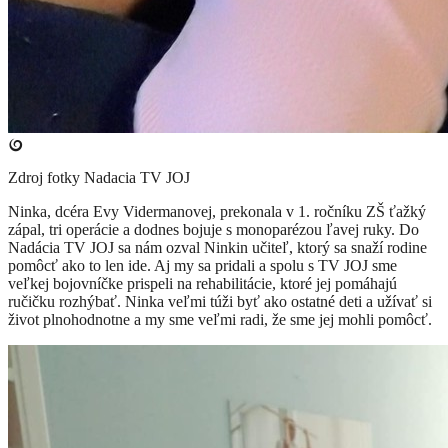
Zdroj fotky
Nadacia TV JOJ
Ninka, dcéra Evy Vidermanovej, prekonala v 1. ročníku ZŠ ťažký
zápal, tri operácie a dodnes bojuje s monoparézou ľavej ruky. Do
Nadácia TV JOJ sa nám ozval Ninkin učiteľ, ktorý sa snaží rodine
pomôcť ako to len ide. Aj my sa pridali a spolu s TV JOJ sme
veľkej bojovníčke prispeli na rehabilitácie, ktoré jej pomáhajú
ručičku rozhýbať. Ninka veľmi túži byť ako ostatné deti a užívať si
život plnohodnotne a my sme veľmi radi, že sme jej mohli pomôcť.