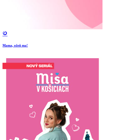
Mama, ožeň ma!