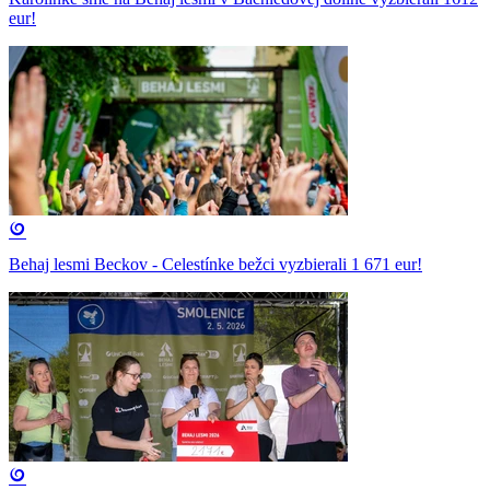
eur!
Behaj lesmi Beckov - Celestínke bežci vyzbierali 1 671 eur!