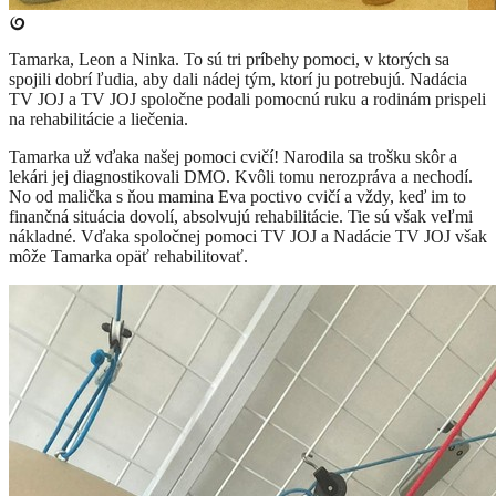
Tamarka, Leon a Ninka. To sú tri príbehy pomoci, v ktorých sa
spojili dobrí ľudia, aby dali nádej tým, ktorí ju potrebujú. Nadácia
TV JOJ a TV JOJ spoločne podali pomocnú ruku a rodinám prispeli
na rehabilitácie a liečenia.
Tamarka už vďaka našej pomoci cvičí! Narodila sa trošku skôr a
lekári jej diagnostikovali DMO. Kvôli tomu nerozpráva a nechodí.
No od malička s ňou mamina Eva poctivo cvičí a vždy, keď im to
finančná situácia dovolí, absolvujú rehabilitácie. Tie sú však veľmi
nákladné. Vďaka spoločnej pomoci TV JOJ a Nadácie TV JOJ však
môže Tamarka opäť rehabilitovať.