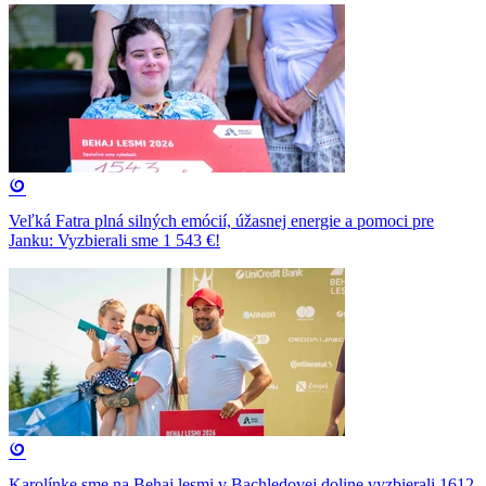
Veľká Fatra plná silných emócií, úžasnej energie a pomoci pre
Janku: Vyzbierali sme 1 543 €!
Karolínke sme na Behaj lesmi v Bachledovej doline vyzbierali 1612