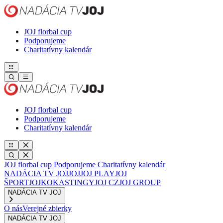
JOJ florbal cup
Podporujeme
Charitatívny kalendár
JOJ florbal cup
Podporujeme
Charitatívny kalendár
JOJ florbal cup
Podporujeme
Charitatívny kalendár
NADÁCIA TV JOJ
JOJ
JOJ PLAY
JOJ
ŠPORT
JOJKO
KASTINGY
JOJ CZ
JOJ GROUP
NADÁCIA TV JOJ
O nás
Verejné zbierky
NADÁCIA TV JOJ