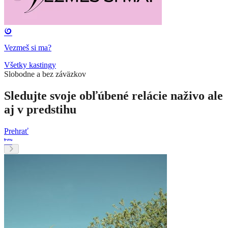
Vezmeš si ma?
Všetky kastingy
Slobodne a bez záväzkov
Sledujte svoje obľúbené relácie naživo ale
aj v predstihu
Prehrať