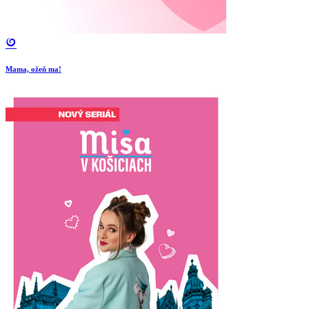
Mama, ožeň ma!