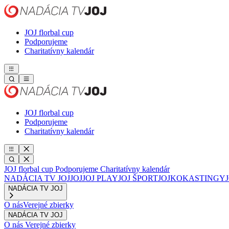
JOJ florbal cup
Podporujeme
Charitatívny kalendár
JOJ florbal cup
Podporujeme
Charitatívny kalendár
JOJ florbal cup
Podporujeme
Charitatívny kalendár
NADÁCIA TV JOJ
JOJ
JOJ PLAY
JOJ ŠPORT
JOJKO
KASTINGY
NADÁCIA TV JOJ
O nás
Verejné zbierky
NADÁCIA TV JOJ
O nás
Verejné zbierky