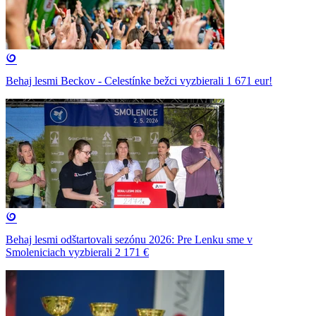
Behaj lesmi Beckov - Celestínke bežci vyzbierali 1 671 eur!
Behaj lesmi odštartovali sezónu 2026: Pre Lenku sme v
Smoleniciach vyzbierali 2 171 €