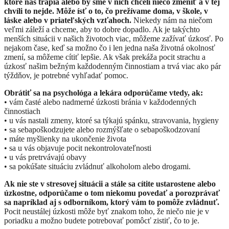
ktoré nás trápia alebo by sme v nich chceli niečo zmeniť a v tej
chvíli to nejde. Môže ísť o to, čo prežívame doma, v škole, v
láske alebo v priateľských vzťahoch.
Niekedy nám na niečom
veľmi záleží a chceme, aby to dobre dopadlo. Ak je takýchto
menších situácii v našich životoch viac, môžeme zažívať úzkosť. Po
nejakom čase, keď sa možno čo i len jedna naša životná okolnosť
zmení, sa môžeme cítiť lepšie. Ak však prekáža pocit strachu a
úzkosť našim bežným každodenným činnostiam a trvá viac ako pár
týždňov, je potrebné vyhľadať pomoc.
Obrátiť sa na psychológa a lekára odporúčame vtedy, ak:
• vám časté alebo nadmerné úzkosti bránia v každodenných
činnostiach
• u vás nastali zmeny, ktoré sa týkajú spánku, stravovania, hygieny
• sa sebapoškodzujete alebo rozmýšľate o sebapoškodzovaní
• máte myšlienky na ukončenie života
• sa u vás objavuje pocit nekontrolovateľnosti
• u vás pretrvávajú obavy
• sa pokúšate situáciu zvládnuť alkoholom alebo drogami.
Ak nie ste v stresovej situácii a stále sa cítite ustarostene alebo
úzkostne, odporúčame o tom niekomu povedať a porozprávať
sa napríklad aj s odborníkom, ktorý vám to pomôže zvládnuť.
Pocit neustálej úzkosti môže byť znakom toho, že niečo nie je v
poriadku a možno budete potrebovať pomôcť zistiť, čo to je.