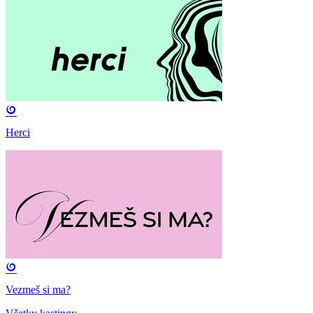
Herci
Vezmeš si ma?