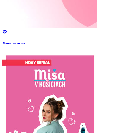
Mama, ožeň ma!