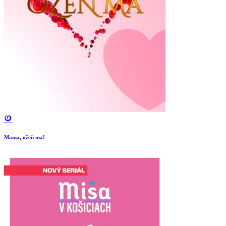
Mama, ožeň ma!