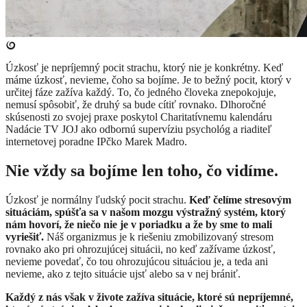
Úzkosť je nepríjemný pocit strachu, ktorý nie je konkrétny. Keď
máme úzkosť, nevieme, čoho sa bojíme. Je to bežný pocit, ktorý v
určitej fáze zažíva každý. To, čo jedného človeka znepokojuje,
nemusí spôsobiť, že druhý sa bude cítiť rovnako. Dlhoročné
skúsenosti zo svojej praxe poskytol Charitatívnemu kalendáru
Nadácie TV JOJ ako odbornú supervíziu psychológ a riaditeľ
internetovej poradne IPčko Marek Madro.
Nie vždy sa bojíme len toho, čo vidíme.
Úzkosť je normálny ľudský pocit strachu.
Keď čelíme stresovým
situáciám, spúšťa sa v našom mozgu výstražný systém, ktorý
nám hovorí, že niečo nie je v poriadku a že by sme to mali
vyriešiť.
Náš organizmus je k riešeniu zmobilizovaný stresom
rovnako ako pri ohrozujúcej situácii, no keď zažívame úzkosť,
nevieme povedať, čo tou ohrozujúcou situáciou je, a teda ani
nevieme, ako z tejto situácie ujsť alebo sa v nej brániť.
Každý z nás však v živote zažíva situácie, ktoré sú nepríjemné,