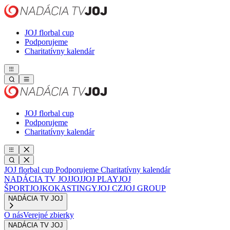
JOJ florbal cup
Podporujeme
Charitatívny kalendár
JOJ florbal cup
Podporujeme
Charitatívny kalendár
JOJ florbal cup
Podporujeme
Charitatívny kalendár
NADÁCIA TV JOJ
JOJ
JOJ PLAY
JOJ
ŠPORT
JOJKO
KASTINGY
JOJ CZ
JOJ GROUP
NADÁCIA TV JOJ
O nás
Verejné zbierky
NADÁCIA TV JOJ