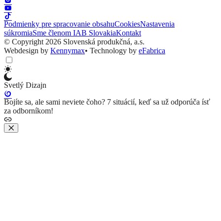
Podmienky pre spracovanie obsahu
Cookies
Nastavenia
súkromia
Sme členom IAB Slovakia
Kontakt
© Copyright 2026 Slovenská produkčná, a.s.
Webdesign by
Kennymax
•
Technology by
eFabrica
Svetlý Dizajn
Bojíte sa, ale sami neviete čoho? 7 situácií, keď sa už odporúča ísť
za odborníkom!