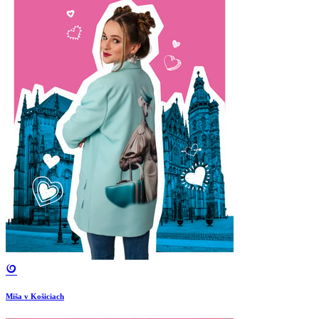
Miša v Košiciach