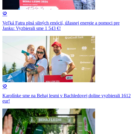
Veľká Fatra plná silných emócií, úžasnej energie a pomoci pre
Janku: Vyzbierali sme 1 543 €!
Karolínke sme na Behaj lesmi v Bachledovej doline vyzbierali 1612
eur!