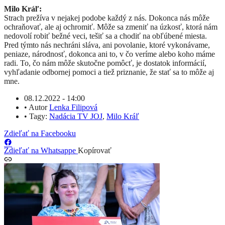
Milo Kráľ:
Strach prežíva v nejakej podobe každý z nás. Dokonca nás môže
ochraňovať, ale aj ochromiť. Môže sa zmeniť na úzkosť, ktorá nám
nedovolí robiť bežné veci, tešiť sa a chodiť na obľúbené miesta.
Pred týmto nás nechráni sláva, ani povolanie, ktoré vykonávame,
peniaze, národnosť, dokonca ani to, v čo veríme alebo koho máme
radi. To, čo nám môže skutočne pomôcť, je dostatok informácií,
vyhľadanie odbornej pomoci a tiež priznanie, že stať sa to môže aj
mne.
08.12.2022 - 14:00
•
Autor
Lenka Filipová
•
Tagy:
Nadácia TV JOJ
,
Milo Kráľ
Zdieľať na Facebooku
Zdieľať na Whatsappe
Kopírovať