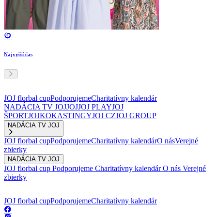
Najvyšší čas
JOJ florbal cup
Podporujeme
Charitatívny kalendár
NADÁCIA TV JOJ
JOJ
JOJ PLAY
JOJ
ŠPORT
JOJKO
KASTINGY
JOJ CZ
JOJ GROUP
NADÁCIA TV JOJ
JOJ florbal cup
Podporujeme
Charitatívny kalendár
O nás
Verejné
zbierky
NADÁCIA TV JOJ
JOJ florbal cup
Podporujeme
Charitatívny kalendár
O nás
Verejné
zbierky
JOJ florbal cup
Podporujeme
Charitatívny kalendár