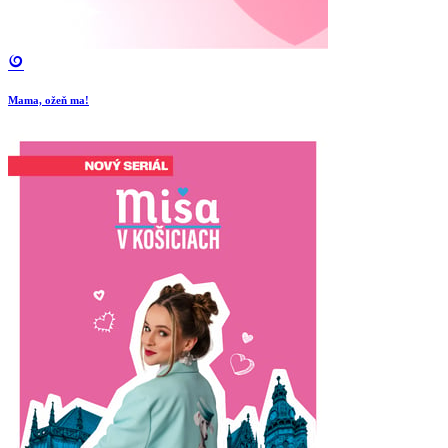
Mama, ožeň ma!