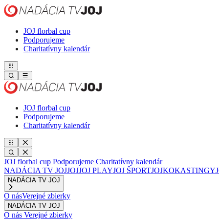
JOJ florbal cup
Podporujeme
Charitatívny kalendár
JOJ florbal cup
Podporujeme
Charitatívny kalendár
JOJ florbal cup
Podporujeme
Charitatívny kalendár
NADÁCIA TV JOJ
JOJ
JOJ PLAY
JOJ ŠPORT
JOJKO
KASTINGY
NADÁCIA TV JOJ
O nás
Verejné zbierky
NADÁCIA TV JOJ
O nás
Verejné zbierky