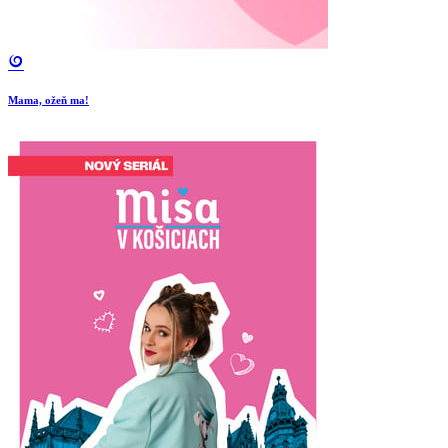
Mama, ožeň ma!