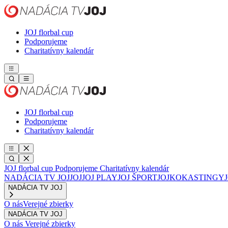
JOJ florbal cup
Podporujeme
Charitatívny kalendár
JOJ florbal cup
Podporujeme
Charitatívny kalendár
JOJ florbal cup
Podporujeme
Charitatívny kalendár
NADÁCIA TV JOJ
JOJ
JOJ PLAY
JOJ ŠPORT
JOJKO
KASTINGY
NADÁCIA TV JOJ
O nás
Verejné zbierky
NADÁCIA TV JOJ
O nás
Verejné zbierky