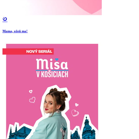
Mama, ožeň ma!