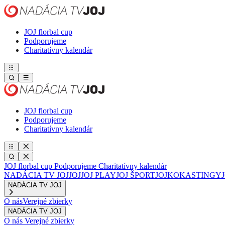
JOJ florbal cup
Podporujeme
Charitatívny kalendár
JOJ florbal cup
Podporujeme
Charitatívny kalendár
JOJ florbal cup
Podporujeme
Charitatívny kalendár
NADÁCIA TV JOJ
JOJ
JOJ PLAY
JOJ ŠPORT
JOJKO
KASTINGY
NADÁCIA TV JOJ
O nás
Verejné zbierky
NADÁCIA TV JOJ
O nás
Verejné zbierky