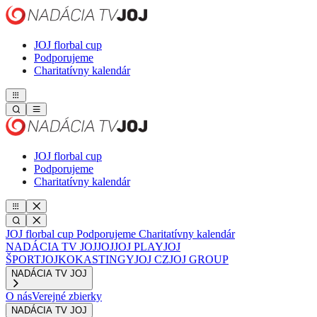
JOJ florbal cup
Podporujeme
Charitatívny kalendár
JOJ florbal cup
Podporujeme
Charitatívny kalendár
JOJ florbal cup
Podporujeme
Charitatívny kalendár
NADÁCIA TV JOJ
JOJ
JOJ PLAY
JOJ
ŠPORT
JOJKO
KASTINGY
JOJ CZ
JOJ GROUP
NADÁCIA TV JOJ
O nás
Verejné zbierky
NADÁCIA TV JOJ