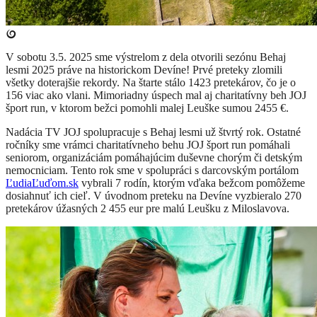
V sobotu 3.5. 2025 sme výstrelom z dela otvorili sezónu Behaj
lesmi 2025 práve na historickom Devíne! Prvé preteky zlomili
všetky doterajšie rekordy. Na štarte stálo 1423 pretekárov, čo je o
156 viac ako vlani. Mimoriadny úspech mal aj charitatívny beh JOJ
šport run, v ktorom bežci pomohli malej Leuške sumou 2455 €.
Nadácia TV JOJ spolupracuje s Behaj lesmi už štvrtý rok. Ostatné
ročníky sme vrámci charitatívneho behu JOJ šport run pomáhali
seniorom, organizáciám pomáhajúcim duševne chorým či detským
nemocniciam. Tento rok sme v spolupráci s darcovským portálom
ĽudiaĽuďom.sk
vybrali 7 rodín, ktorým vďaka bežcom pomôžeme
dosiahnuť ich cieľ. V úvodnom preteku na Devíne vyzbieralo 270
pretekárov úžasných 2 455 eur pre malú Leušku z Miloslavova.