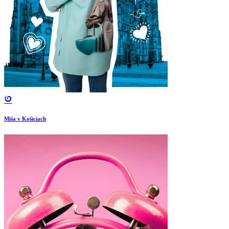
Miša v Košiciach