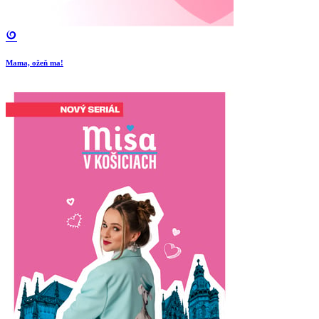
Mama, ožeň ma!