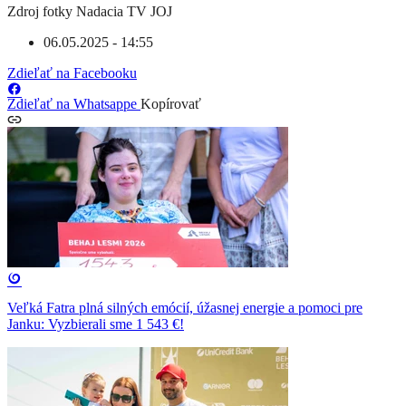
Zdroj fotky
Nadacia TV JOJ
06.05.2025 - 14:55
Zdieľať na Facebooku
Zdieľať na Whatsappe
Kopírovať
Veľká Fatra plná silných emócií, úžasnej energie a pomoci pre
Janku: Vyzbierali sme 1 543 €!