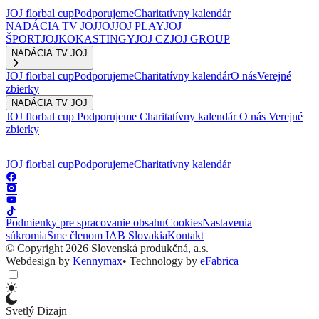
JOJ florbal cup
Podporujeme
Charitatívny kalendár
NADÁCIA TV JOJ
JOJ
JOJ PLAY
JOJ
ŠPORT
JOJKO
KASTINGY
JOJ CZ
JOJ GROUP
NADÁCIA TV JOJ
JOJ florbal cup
Podporujeme
Charitatívny kalendár
O nás
Verejné
zbierky
NADÁCIA TV JOJ
JOJ florbal cup
Podporujeme
Charitatívny kalendár
O nás
Verejné
zbierky
JOJ florbal cup
Podporujeme
Charitatívny kalendár
Podmienky pre spracovanie obsahu
Cookies
Nastavenia
súkromia
Sme členom IAB Slovakia
Kontakt
© Copyright 2026 Slovenská produkčná, a.s.
Webdesign by
Kennymax
•
Technology by
eFabrica
Svetlý Dizajn