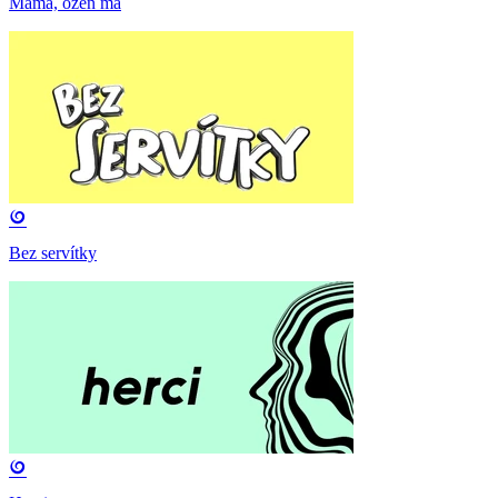
Mama, ožeň ma
Bez servítky