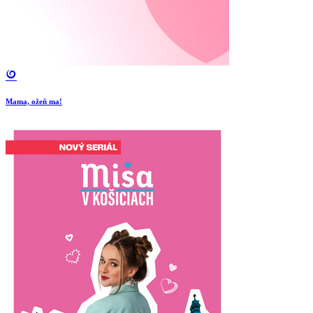
Mama, ožeň ma!