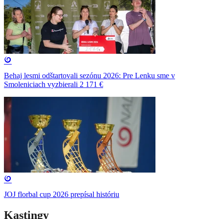
Behaj lesmi odštartovali sezónu 2026: Pre Lenku sme v
Smoleniciach vyzbierali 2 171 €
JOJ florbal cup 2026 prepísal históriu
Kastingy