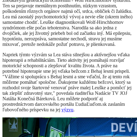
zriedkavým genetickým ochorením - Wolf Hirschhornov syndróm.
Ten sa prejavuje mentálnym postihnutím, nízkym vzrastom,
poškodením rôznych orgánov najmä očí, srdca, obličiek či žalúdku.
Lea má zaostalý psychomotorický vývoj a nevie ešte (okrem iného)
samostatne chodiť. Leuške diagnostikovali Wolf-Hirschhornov
syndrómom ešte počas tehotenstva. Narodila sa ako jedna z
dvojičiek, ale jej životný priebeh bol od začiatku iný. Má epilepsiu,
hypotóniu, nerozpráva, samostatne nechodí, stravu jej musíme
mixovať, pretože nedokáže požuť potravu, je plienkovaná.
Napriek týmto výzvám sa Lea stáva silnejšou a aktívnejšou vďaka
hipoterapii a rehabilitáciám. Tieto aktivity jej pomáhajú rozvíjať
motorické schopnosti a zlepšovať kvalitu života. A práve na
potrebné hipoterapie sme jej vďaka bežcom z Behaj lesmi prispeli.
"Vážime si spoluprácu s Behaj lesmi a sme vďační, že aj tento rok
môžeme pomáhať spoločne. Ďakujeme každému bežcovi, ktorý sa
rozhodol svoje štartovné venovať práve malej Leuške a pomôcť jej
tak zlepšiť zdravotný stav," povedala riaditeľka Nadácie TV JOJ
Natália Konečná Báreková. Leu môžete podporiť aj
prostredníctvom darcovského portálu ĽudiaĽuďom.sk zaslaním
ľubovoľného príspevku na jej
výzvu
.